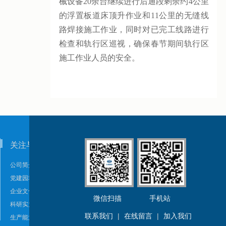
械设备20余台继续进行后通段剩余约4公里
的浮置板道床顶升作业和11公里的无缝线
路焊接施工作业，同时对已完工线路进行
检查和轨行区巡视，确保春节期间轨行区
施工作业人员的安全。
关注与需要
科技产品
公司简介
轨道交通减振降噪产品
党建园地
轨道交通复合材料产品
企业文化
橡塑制品
微信扫描
手机站
科研实力
风电产品
联系我们
|
在线留言
|
加入我们
生产能力