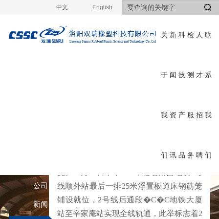
中文
English
关
新
科
检
人
联
于
闻
技
测
才
系
新
首页
>
新闻资讯
>
行业资讯
>
详细
闻
我
资
产
服
招
我
行业资讯
资
们
讯
品
务
聘
们
讯
“2号线后通段最后一幅轨排开始吊装合
拢。”1月28日下午4:00，随着南昌地铁2号
公司
线顺外站最后一排25米浮置板道床钢筋笼
铺设就位，2号线后通段�C�C地铁大厦
新闻
站至辛家庵站实现全线轨通，此举标志着2