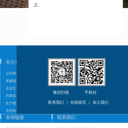
义。
关注与需要
科技产品
公司简介
轨道交通减振降噪产品
党建园地
轨道交通复合材料产品
企业文化
橡塑制品
微信扫描
手机站
科研实力
风电产品
联系我们
|
在线留言
|
加入我们
生产能力
合作伙伴
友情链接
联系我们
荣誉资质
发展历程