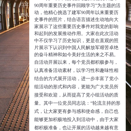
行业
90
周年重要历史事件回顾学习
”
为主题的活
动，他精心挑选了建军
90
周年以来重要历
资讯
史事件的照片，结合语言描述生动地向
大
家
展示了这些重要历史事件对我党的影响
和起到的发展推动作用。大家在此次活动
中不仅学习了历史知识，更是在直观的照
片展示下认识到中国人民解放军艰苦卓绝
的奋斗精神和如今美好生活的来之不易。
自活动开展以来，每个党员都积极参与，
认真准备活动素材，以学习性和趣味性相
结合的方式展开活动，进一步丰富了党小
组活动的形式和内容，更能为广大党员所
接受和欢迎，从而提高了党小组活动的质
量。其中一位党员同志说：
“
轮流主持的形
式，让大家更有参与感和使命感，自己也
能够更加积极地投入到活动中，由于大家
都积极准备，也让开展的活动越来越有意