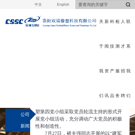
中文
English
关
新
科
检
人
联
于
闻
技
测
才
系
新
首页
>
新闻资讯
>
公司新闻
>
详细
闻
我
资
产
服
招
我
公司新闻
资
们
讯
品
务
聘
们
讯
为进一步加强和改进党小组建设，增
强基层党组织的创造力、凝聚力，
双瑞橡
塑第四
党小组采取党员轮流主持的形式开
公司
展党小组活动，充分调动广大党员的积极
新闻
性和创造性。
7
月
27
日，褚夫强同志开展的以
“
建军