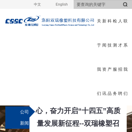
中文
English
关
新
科
检
人
联
于
闻
技
测
才
系
新
首页
>
新闻资讯
>
公司新闻
>
详细
闻
我
资
产
服
招
我
公司新闻
资
们
讯
品
务
聘
们
讯
不忘初心 牢记使命，勠力同
心，奋力开启“十四五”高质
公司
量发展新征程--双瑞橡塑召
新闻