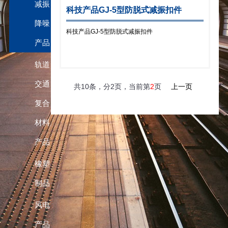
减振
科技产品GJ-5型防脱式减振扣件
降噪
科技产品GJ-5型防脱式减振扣件
产品
轨道
交通
共10条，分2页，当前第
2
页
上一页
复合
材料
产品
橡塑
制品
风电
产品