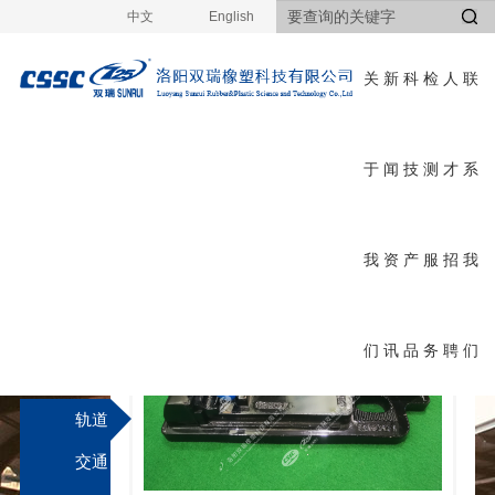
中文
English
关
新
科
检
人
联
于
闻
技
测
才
系
科
首页
>
科技产品
>
轨道交通减振降噪产品
>
详
细
技
我
资
产
服
招
我
产
们
讯
品
务
聘
们
品
轨道
交通