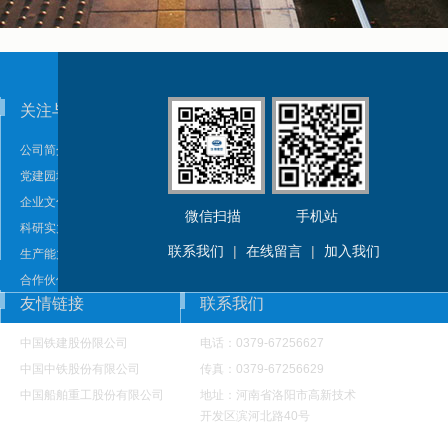
关注与需要
科技产品
公司简介
轨道交通减振降噪产品
党建园地
轨道交通复合材料产品
企业文化
橡塑制品
微信扫描
手机站
科研实力
风电产品
联系我们
|
在线留言
|
加入我们
生产能力
合作伙伴
友情链接
联系我们
荣誉资质
发展历程
中国铁建股份限公司
电话：0379-67256627
中国中铁股份有限公司
传真：0379-67256629
中国船舶重工股份有限公司
地址：河南省洛阳市高新技术
开发区滨河北路40号